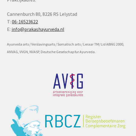
Subme
Voorwaarde en beleid
Cannenburch 80, 8226 RS Lelystad
uitvou
T:
06-16523622
E:
info@prakashayurveda.nl
Ayurveda arts / Verslavingsarts / Somatisch arts / Leraar TM/ Lid ABNG 2000,
ANVAG, VVGN, NVASP, Deutsche Geselschap fur Ayurveda.