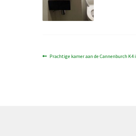
Bericht
Vorig
Prachtige kamer aan de Cannenburch K4 i
bericht:
navigatie