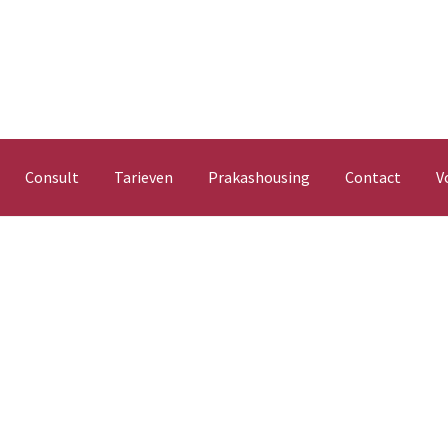
Consult
Tarieven
Prakashousing
Contact
V