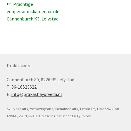
Bericht
Vorig
Prachtige
Subme
bericht:
eenpersoonskamer aan de
Voorwaarde en beleid
navigatie
uitvou
Cannenburch K3, Lelystad
Praktijkadres:
Cannenburch 80, 8226 RS Lelystad
T:
06-16523622
E:
info@prakashayurveda.nl
Ayurveda arts / Verslavingsarts / Somatisch arts / Leraar TM/ Lid ABNG 2000,
ANVAG, VVGN, NVASP, Deutsche Geselschap fur Ayurveda.