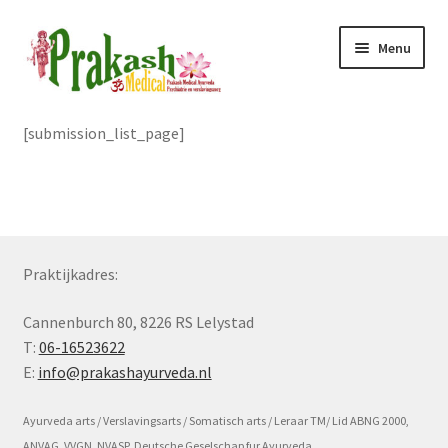
Ga
Ga
Menu
door
naar
naar
de
navigatie
inhoud
Subme
Home
[submission_list_page]
uitvou
Subme
Ayurveda
uitvou
Subme
Reizen
uitvou
Praktijkadres:
Consult
Cannenburch 80, 8226 RS Lelystad
Tarieven
T:
06-16523622
E:
info@prakashayurveda.nl
Prakashousing
Ayurveda arts / Verslavingsarts / Somatisch arts / Leraar TM/ Lid ABNG 2000,
Contact
ANVAG, VVGN, NVASP, Deutsche Geselschap fur Ayurveda.