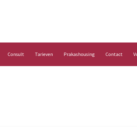
Consult
Tarieven
Prakashousing
Contact
V