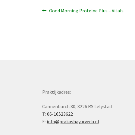
Bericht
Vorig
Good Morning Proteïne Plus – Vitals
bericht:
navigatie
Praktijkadres:
Cannenburch 80, 8226 RS Lelystad
T:
06-16523622
E:
info@prakashayurveda.nl