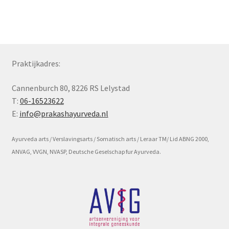
Subme
Voorwaarde en beleid
uitvou
Praktijkadres:
Cannenburch 80, 8226 RS Lelystad
T:
06-16523622
E:
info@prakashayurveda.nl
Ayurveda arts / Verslavingsarts / Somatisch arts / Leraar TM/ Lid ABNG 2000,
ANVAG, VVGN, NVASP, Deutsche Geselschap fur Ayurveda.