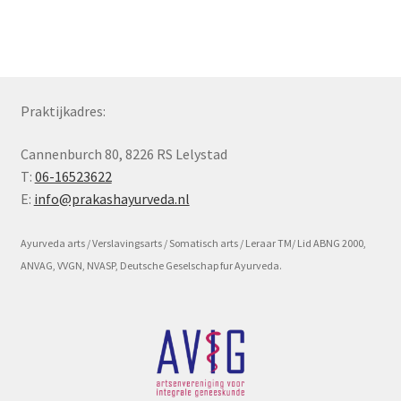
Subme
Voorwaarde en beleid
uitvou
Praktijkadres:
Cannenburch 80, 8226 RS Lelystad
T:
06-16523622
E:
info@prakashayurveda.nl
Ayurveda arts / Verslavingsarts / Somatisch arts / Leraar TM/ Lid ABNG 2000,
ANVAG, VVGN, NVASP, Deutsche Geselschap fur Ayurveda.