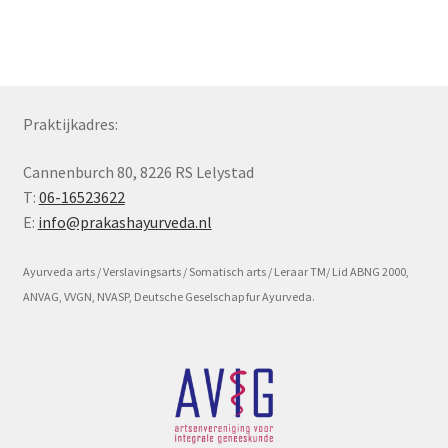
Subme
Voorwaarde en beleid
uitvou
Praktijkadres:
Cannenburch 80, 8226 RS Lelystad
T:
06-16523622
E:
info@prakashayurveda.nl
Ayurveda arts / Verslavingsarts / Somatisch arts / Leraar TM/ Lid ABNG 2000,
ANVAG, VVGN, NVASP, Deutsche Geselschap fur Ayurveda.