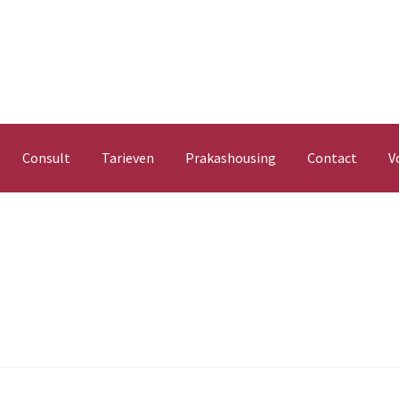
Consult
Tarieven
Prakashousing
Contact
V