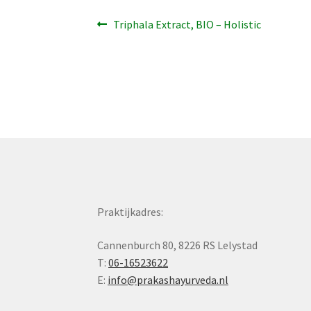
Bericht
Vorig
Triphala Extract, BIO – Holistic
bericht:
navigatie
Praktijkadres:
Cannenburch 80, 8226 RS Lelystad
T:
06-16523622
E:
info@prakashayurveda.nl