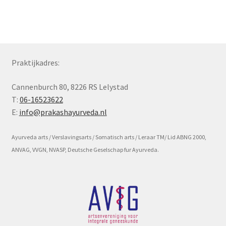
Subme
Voorwaarde en beleid
uitvou
Praktijkadres:
Cannenburch 80, 8226 RS Lelystad
T:
06-16523622
E:
info@prakashayurveda.nl
Ayurveda arts / Verslavingsarts / Somatisch arts / Leraar TM/ Lid ABNG 2000,
ANVAG, VVGN, NVASP, Deutsche Geselschap fur Ayurveda.