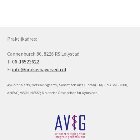
Subme
Voorwaarde en beleid
uitvou
Praktijkadres:
Cannenburch 80, 8226 RS Lelystad
T:
06-16523622
E:
info@prakashayurveda.nl
Ayurveda arts / Verslavingsarts / Somatisch arts / Leraar TM/ Lid ABNG 2000,
ANVAG, VVGN, NVASP, Deutsche Geselschap fur Ayurveda.