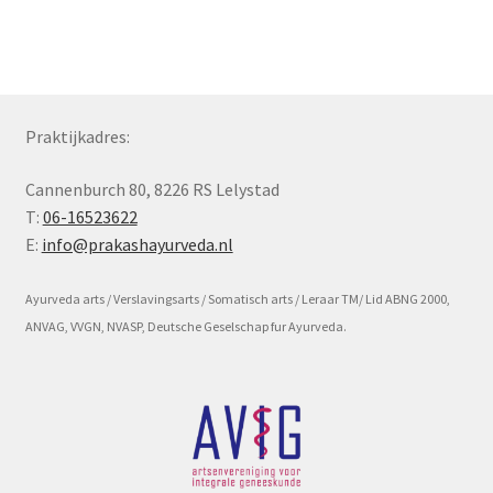
Subme
Voorwaarde en beleid
uitvou
Praktijkadres:
Cannenburch 80, 8226 RS Lelystad
T:
06-16523622
E:
info@prakashayurveda.nl
Ayurveda arts / Verslavingsarts / Somatisch arts / Leraar TM/ Lid ABNG 2000,
ANVAG, VVGN, NVASP, Deutsche Geselschap fur Ayurveda.