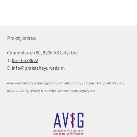
Subme
Voorwaarde en beleid
uitvou
Praktijkadres:
Cannenburch 80, 8226 RS Lelystad
T:
06-16523622
E:
info@prakashayurveda.nl
Ayurveda arts / Verslavingsarts / Somatisch arts / Leraar TM/ Lid ABNG 2000,
ANVAG, VVGN, NVASP, Deutsche Geselschap fur Ayurveda.