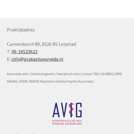
Subme
Voorwaarde en beleid
uitvou
Praktijkadres:
Cannenburch 80, 8226 RS Lelystad
T:
06-16523622
E:
info@prakashayurveda.nl
Ayurveda arts / Verslavingsarts / Somatisch arts / Leraar TM/ Lid ABNG 2000,
ANVAG, VVGN, NVASP, Deutsche Geselschap fur Ayurveda.