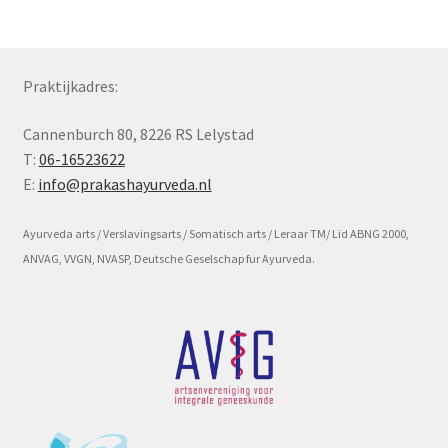
Subme
Voorwaarde en beleid
uitvou
Praktijkadres:
Cannenburch 80, 8226 RS Lelystad
T:
06-16523622
E:
info@prakashayurveda.nl
Ayurveda arts / Verslavingsarts / Somatisch arts / Leraar TM/ Lid ABNG 2000,
ANVAG, VVGN, NVASP, Deutsche Geselschap fur Ayurveda.