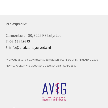
Subme
Voorwaarde en beleid
uitvou
Praktijkadres:
Cannenburch 80, 8226 RS Lelystad
T:
06-16523622
E:
info@prakashayurveda.nl
Ayurveda arts / Verslavingsarts / Somatisch arts / Leraar TM/ Lid ABNG 2000,
ANVAG, VVGN, NVASP, Deutsche Geselschap fur Ayurveda.