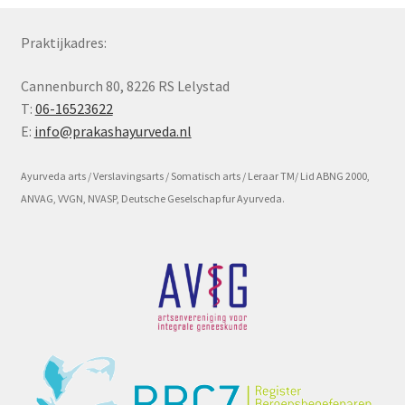
Subme
Voorwaarde en beleid
Praktijkadres:
uitvou
Cannenburch 80, 8226 RS Lelystad
T:
06-16523622
E:
info@prakashayurveda.nl
Ayurveda arts / Verslavingsarts / Somatisch arts / Leraar TM/ Lid ABNG 2000,
ANVAG, VVGN, NVASP, Deutsche Geselschap fur Ayurveda.