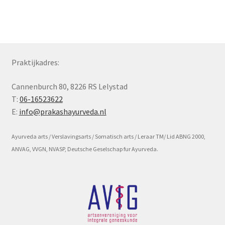
Subme
Voorwaarde en beleid
uitvou
Praktijkadres:
Cannenburch 80, 8226 RS Lelystad
T:
06-16523622
E:
info@prakashayurveda.nl
Ayurveda arts / Verslavingsarts / Somatisch arts / Leraar TM/ Lid ABNG 2000,
ANVAG, VVGN, NVASP, Deutsche Geselschap fur Ayurveda.