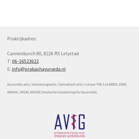
Subme
Voorwaarde en beleid
uitvou
Praktijkadres:
Cannenburch 80, 8226 RS Lelystad
T:
06-16523622
E:
info@prakashayurveda.nl
Ayurveda arts / Verslavingsarts / Somatisch arts / Leraar TM/ Lid ABNG 2000,
ANVAG, VVGN, NVASP, Deutsche Geselschap fur Ayurveda.