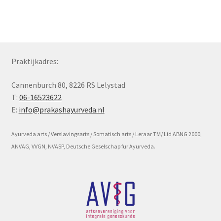
Subme
Voorwaarde en beleid
uitvou
Praktijkadres:
Cannenburch 80, 8226 RS Lelystad
T:
06-16523622
E:
info@prakashayurveda.nl
Ayurveda arts / Verslavingsarts / Somatisch arts / Leraar TM/ Lid ABNG 2000,
ANVAG, VVGN, NVASP, Deutsche Geselschap fur Ayurveda.