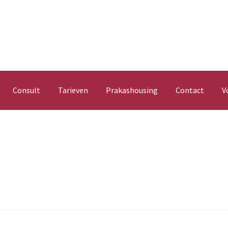
Consult
Tarieven
Prakashousing
Contact
V