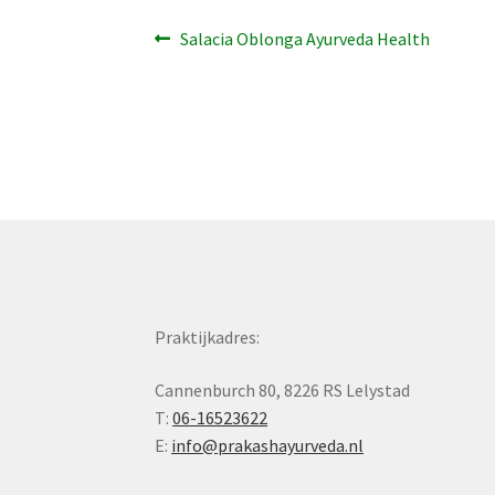
Bericht
Vorig
Salacia Oblonga Ayurveda Health
bericht:
navigatie
Praktijkadres:
Cannenburch 80, 8226 RS Lelystad
T:
06-16523622
E:
info@prakashayurveda.nl