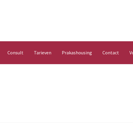
Consult
Tarieven
Prakashousing
Contact
V