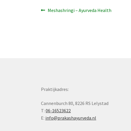
Bericht
Vorig
Meshashringi – Ayurveda Health
bericht:
navigatie
Praktijkadres:
Cannenburch 80, 8226 RS Lelystad
T:
06-16523622
E:
info@prakashayurveda.nl