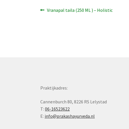
Bericht
Vorig
Vranapal taila (250 ML ) – Holistic
bericht:
navigatie
Praktijkadres:
Cannenburch 80, 8226 RS Lelystad
T:
06-16523622
E:
info@prakashayurveda.nl