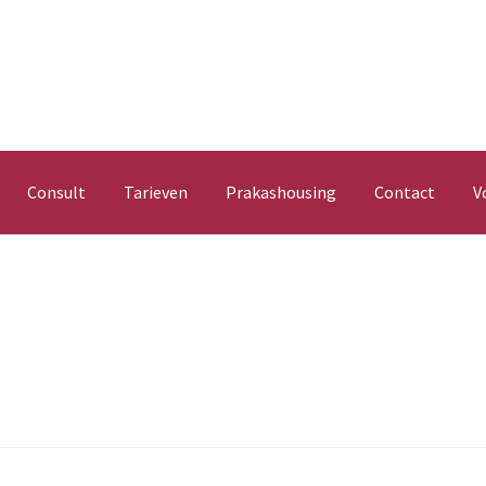
Consult
Tarieven
Prakashousing
Contact
V