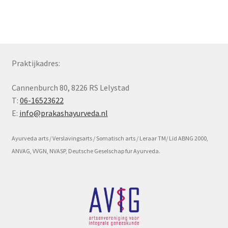
Subme
Voorwaarde en beleid
uitvou
Praktijkadres:
Cannenburch 80, 8226 RS Lelystad
T:
06-16523622
E:
info@prakashayurveda.nl
Ayurveda arts / Verslavingsarts / Somatisch arts / Leraar TM/ Lid ABNG 2000,
ANVAG, VVGN, NVASP, Deutsche Geselschap fur Ayurveda.