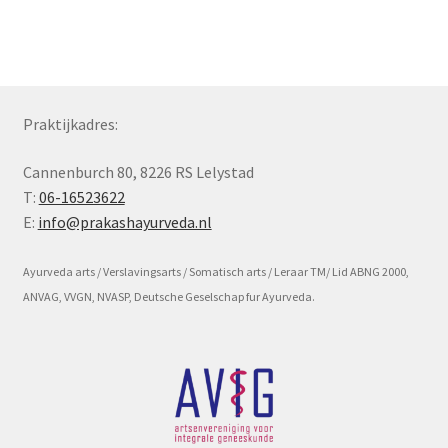
Subme
Voorwaarde en beleid
uitvou
Praktijkadres:
Cannenburch 80, 8226 RS Lelystad
T:
06-16523622
E:
info@prakashayurveda.nl
Ayurveda arts / Verslavingsarts / Somatisch arts / Leraar TM/ Lid ABNG 2000,
ANVAG, VVGN, NVASP, Deutsche Geselschap fur Ayurveda.