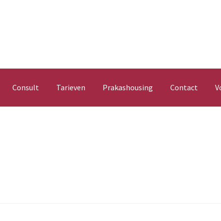
Consult
Tarieven
Prakashousing
Contact
V