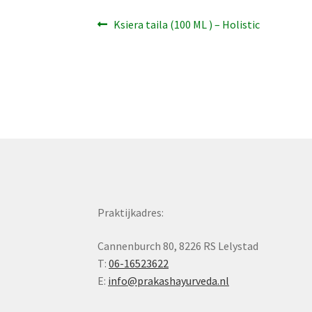
Bericht
Vorig
Ksiera taila (100 ML ) – Holistic
bericht:
navigatie
Praktijkadres:
Cannenburch 80, 8226 RS Lelystad
T:
06-16523622
E:
info@prakashayurveda.nl