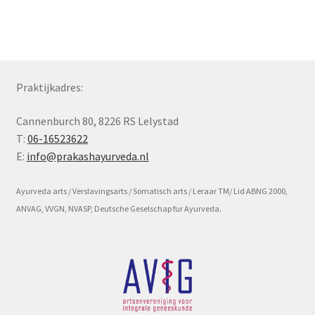
Subme
Voorwaarde en beleid
uitvou
Praktijkadres:
Cannenburch 80, 8226 RS Lelystad
T:
06-16523622
E:
info@prakashayurveda.nl
Ayurveda arts / Verslavingsarts / Somatisch arts / Leraar TM/ Lid ABNG 2000,
ANVAG, VVGN, NVASP, Deutsche Geselschap fur Ayurveda.