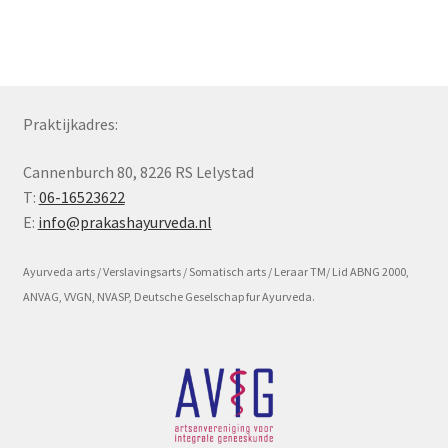
Subme
Voorwaarde en beleid
uitvou
Praktijkadres:
Cannenburch 80, 8226 RS Lelystad
T:
06-16523622
E:
info@prakashayurveda.nl
Ayurveda arts / Verslavingsarts / Somatisch arts / Leraar TM/ Lid ABNG 2000,
ANVAG, VVGN, NVASP, Deutsche Geselschap fur Ayurveda.