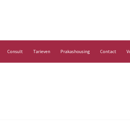
Consult
Tarieven
Prakashousing
Contact
V