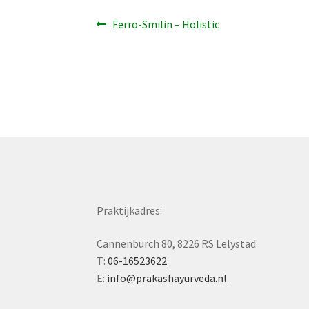
Bericht
Vorig
Ferro-Smilin – Holistic
bericht:
navigatie
Praktijkadres:
Cannenburch 80, 8226 RS Lelystad
T:
06-16523622
E:
info@prakashayurveda.nl