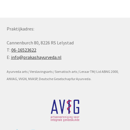
Subme
Voorwaarde en beleid
uitvou
Praktijkadres:
Cannenburch 80, 8226 RS Lelystad
T:
06-16523622
E:
info@prakashayurveda.nl
Ayurveda arts / Verslavingsarts / Somatisch arts / Leraar TM/ Lid ABNG 2000,
ANVAG, VVGN, NVASP, Deutsche Geselschap fur Ayurveda.