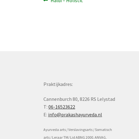
Bericht
Haldi – Holistic
bericht:
navigatie
Praktijkadres:
Cannenburch 80, 8226 RS Lelystad
T:
06-16523622
E:
info@prakashayurveda.nl
Ayurveda arts / Verslavingsarts / Somatisch
arts / Leraar TM/ Lid ABNG 2000, ANVAG,