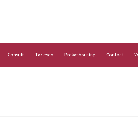
Consult
Tarieven
Prakashousing
Contact
V