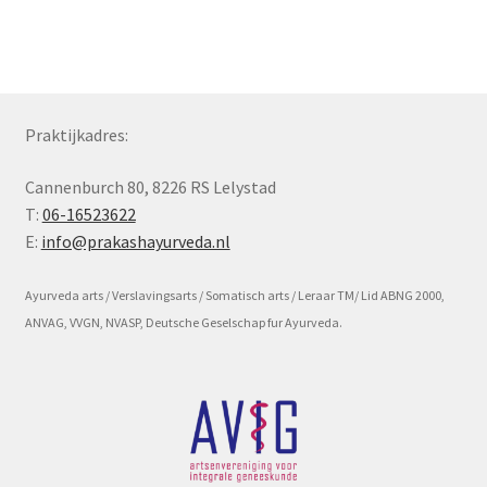
Subme
Voorwaarde en beleid
uitvou
Praktijkadres:
Cannenburch 80, 8226 RS Lelystad
T:
06-16523622
E:
info@prakashayurveda.nl
Ayurveda arts / Verslavingsarts / Somatisch arts / Leraar TM/ Lid ABNG 2000,
ANVAG, VVGN, NVASP, Deutsche Geselschap fur Ayurveda.