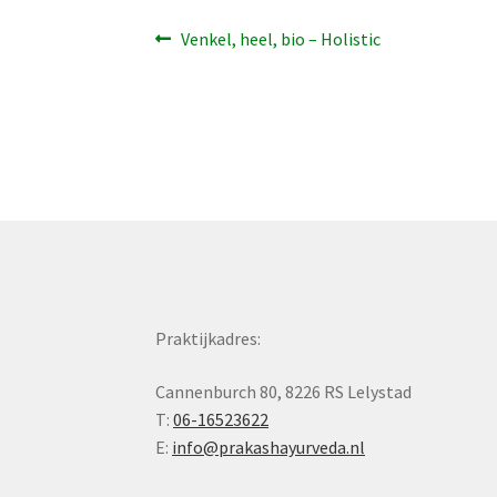
Bericht
Vorig
Venkel, heel, bio – Holistic
bericht:
navigatie
Praktijkadres:
Cannenburch 80, 8226 RS Lelystad
T:
06-16523622
E:
info@prakashayurveda.nl