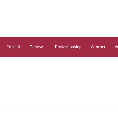
Consult
Tarieven
Prakashousing
Contact
V