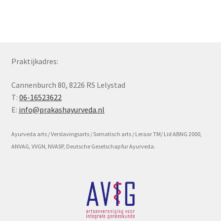
Subme
Voorwaarde en beleid
uitvou
Praktijkadres:
Cannenburch 80, 8226 RS Lelystad
T:
06-16523622
E:
info@prakashayurveda.nl
Ayurveda arts / Verslavingsarts / Somatisch arts / Leraar TM/ Lid ABNG 2000,
ANVAG, VVGN, NVASP, Deutsche Geselschap fur Ayurveda.