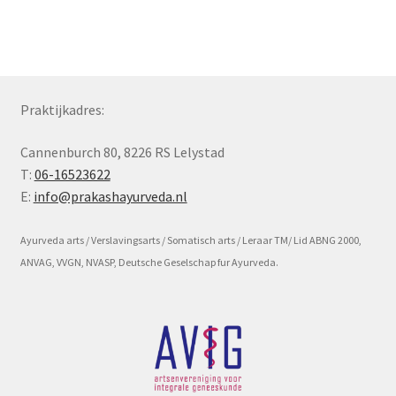
Subme
Voorwaarde en beleid
uitvou
Praktijkadres:
Cannenburch 80, 8226 RS Lelystad
T:
06-16523622
E:
info@prakashayurveda.nl
Ayurveda arts / Verslavingsarts / Somatisch arts / Leraar TM/ Lid ABNG 2000,
ANVAG, VVGN, NVASP, Deutsche Geselschap fur Ayurveda.