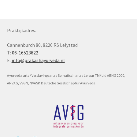
Subme
Voorwaarde en beleid
uitvou
Praktijkadres:
Cannenburch 80, 8226 RS Lelystad
T:
06-16523622
E:
info@prakashayurveda.nl
Ayurveda arts / Verslavingsarts / Somatisch arts / Leraar TM/ Lid ABNG 2000,
ANVAG, VVGN, NVASP, Deutsche Geselschap fur Ayurveda.