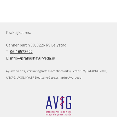
Subme
Voorwaarde en beleid
uitvou
Praktijkadres:
Cannenburch 80, 8226 RS Lelystad
T:
06-16523622
E:
info@prakashayurveda.nl
Ayurveda arts / Verslavingsarts / Somatisch arts / Leraar TM/ Lid ABNG 2000,
ANVAG, VVGN, NVASP, Deutsche Geselschap fur Ayurveda.