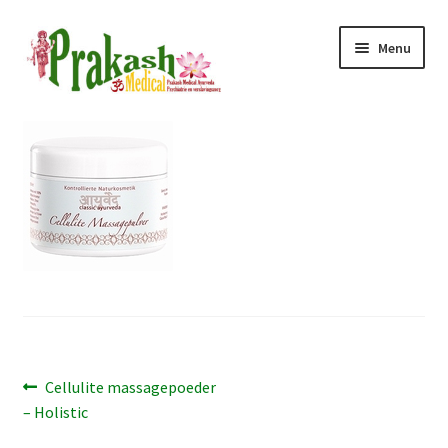
Ga
Ga
Menu
door
naar
naar
de
navigatie
inhoud
Subme
Home
uitvou
Subme
Ayurveda
uitvou
Subme
Reizen
uitvou
Consult
Tarieven
Bericht
Prakashousing
Vorig
Cellulite massagepoeder
bericht:
– Holistic
navigatie
Contact