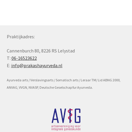
Subme
Voorwaarde en beleid
uitvou
Praktijkadres:
Cannenburch 80, 8226 RS Lelystad
T:
06-16523622
E:
info@prakashayurveda.nl
Ayurveda arts / Verslavingsarts / Somatisch arts / Leraar TM/ Lid ABNG 2000,
ANVAG, VVGN, NVASP, Deutsche Geselschap fur Ayurveda.