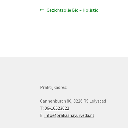
Bericht
Vorig
Gezichtsolie Bio – Holistic
bericht:
navigatie
Praktijkadres:
Cannenburch 80, 8226 RS Lelystad
T:
06-16523622
E:
info@prakashayurveda.nl