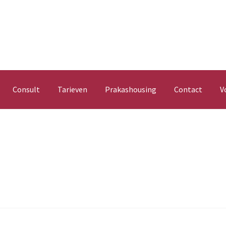
Consult
Tarieven
Prakashousing
Contact
V