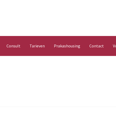
Consult
Tarieven
Prakashousing
Contact
V