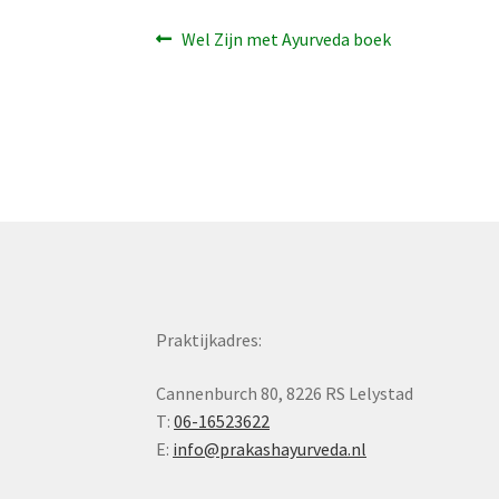
Bericht
Vorig
Wel Zijn met Ayurveda boek
bericht:
navigatie
Praktijkadres:
Cannenburch 80, 8226 RS Lelystad
T:
06-16523622
E:
info@prakashayurveda.nl