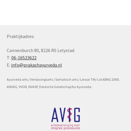
Subme
Voorwaarde en beleid
uitvou
Praktijkadres:
Cannenburch 80, 8226 RS Lelystad
T:
06-16523622
E:
info@prakashayurveda.nl
Ayurveda arts / Verslavingsarts / Somatisch arts / Leraar TM/ Lid ABNG 2000,
ANVAG, VVGN, NVASP, Deutsche Geselschap fur Ayurveda.