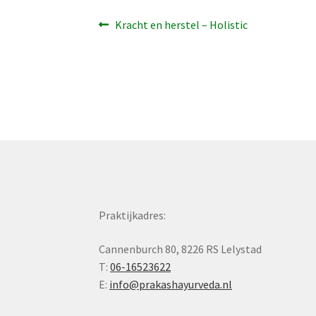
Bericht
Vorig
Kracht en herstel – Holistic
bericht:
navigatie
Praktijkadres:
Cannenburch 80, 8226 RS Lelystad
T:
06-16523622
E:
info@prakashayurveda.nl