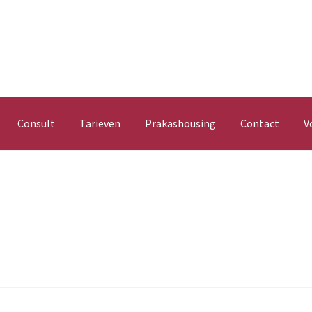
Consult
Tarieven
Prakashousing
Contact
V