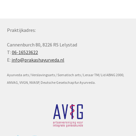
Subme
Voorwaarde en beleid
uitvou
Praktijkadres:
Cannenburch 80, 8226 RS Lelystad
T:
06-16523622
E:
info@prakashayurveda.nl
Ayurveda arts / Verslavingsarts / Somatisch arts / Leraar TM/ Lid ABNG 2000,
ANVAG, VVGN, NVASP, Deutsche Geselschap fur Ayurveda.