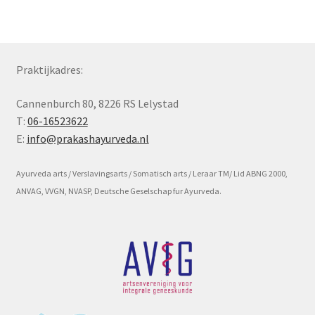
Subme
Voorwaarde en beleid
uitvou
Praktijkadres:
Cannenburch 80, 8226 RS Lelystad
T:
06-16523622
E:
info@prakashayurveda.nl
Ayurveda arts / Verslavingsarts / Somatisch arts / Leraar TM/ Lid ABNG 2000,
ANVAG, VVGN, NVASP, Deutsche Geselschap fur Ayurveda.