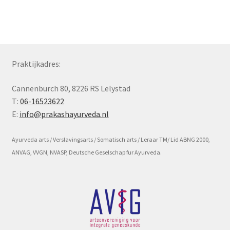
Subme
Voorwaarde en beleid
uitvou
Praktijkadres:
Cannenburch 80, 8226 RS Lelystad
T:
06-16523622
E:
info@prakashayurveda.nl
Ayurveda arts / Verslavingsarts / Somatisch arts / Leraar TM/ Lid ABNG 2000,
ANVAG, VVGN, NVASP, Deutsche Geselschap fur Ayurveda.