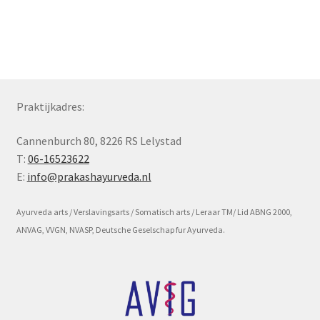
Subme
Voorwaarde en beleid
uitvou
Praktijkadres:
Cannenburch 80, 8226 RS Lelystad
T:
06-16523622
E:
info@prakashayurveda.nl
Ayurveda arts / Verslavingsarts / Somatisch arts / Leraar TM/ Lid ABNG 2000,
ANVAG, VVGN, NVASP, Deutsche Geselschap fur Ayurveda.