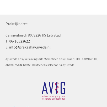
Subme
Voorwaarde en beleid
uitvou
Praktijkadres:
Cannenburch 80, 8226 RS Lelystad
T:
06-16523622
E:
info@prakashayurveda.nl
Ayurveda arts / Verslavingsarts / Somatisch arts / Leraar TM/ Lid ABNG 2000,
ANVAG, VVGN, NVASP, Deutsche Geselschap fur Ayurveda.