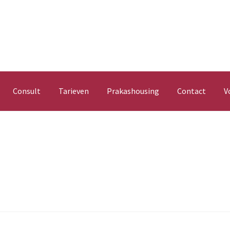
Consult
Tarieven
Prakashousing
Contact
V