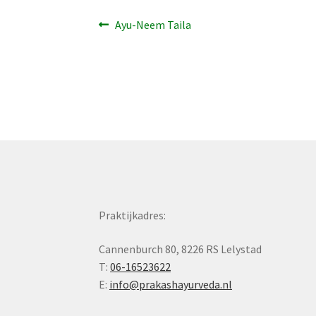
Bericht
Vorig
Ayu-Neem Taila
bericht:
navigatie
Praktijkadres:
Cannenburch 80, 8226 RS Lelystad
T:
06-16523622
E:
info@prakashayurveda.nl