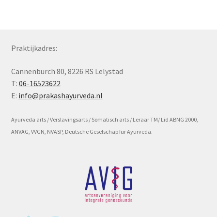
Subme
Voorwaarde en beleid
uitvou
Praktijkadres:
Cannenburch 80, 8226 RS Lelystad
T:
06-16523622
E:
info@prakashayurveda.nl
Ayurveda arts / Verslavingsarts / Somatisch arts / Leraar TM/ Lid ABNG 2000,
ANVAG, VVGN, NVASP, Deutsche Geselschap fur Ayurveda.